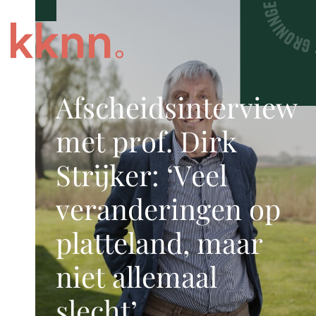
Afscheidsinterview
met prof. Dirk
Strijker: ‘Veel
veranderingen op
platteland, maar
niet allemaal
slecht’