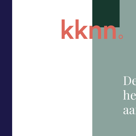
De
he
a