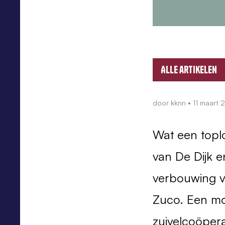
Alle artikelen
door
kknn
•
11 maart 
Wat een toplo
van De Dijk e
verbouwing v
Zuco. Een mo
zuivelcoöpera