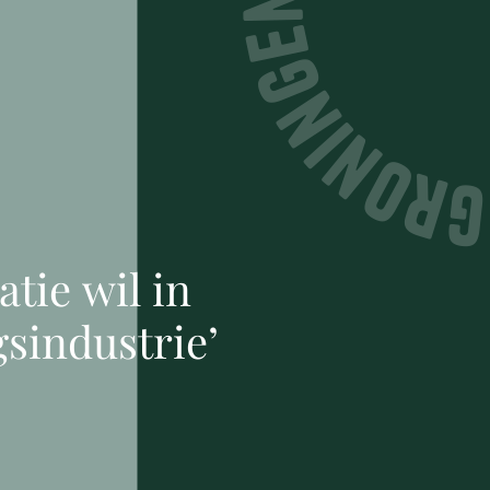
tie wil in
gsindustrie’