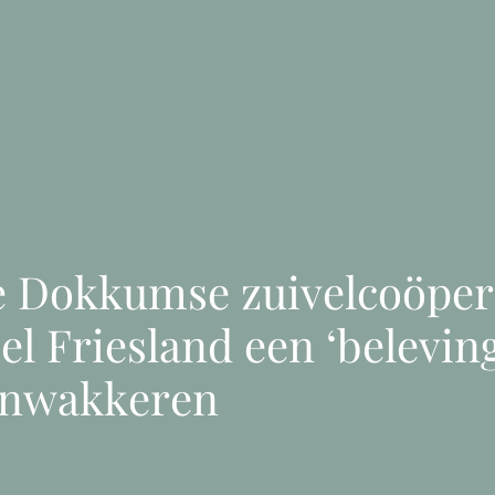
 Dokkumse zuivelcoöpera
el Friesland een ‘belevin
anwakkeren