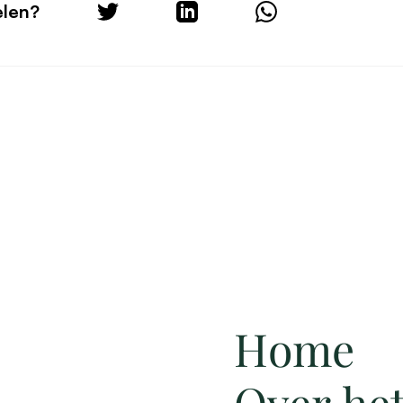
elen?
Home
Over he