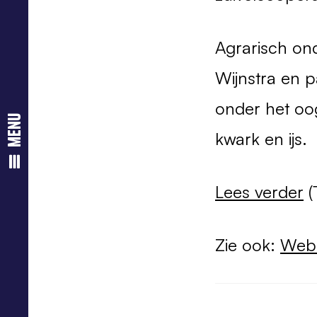
Agrarisch on
Wijnstra en p
onder het oo
menu
kwark en ijs.
Lees verder
(
Zie ook:
Webs