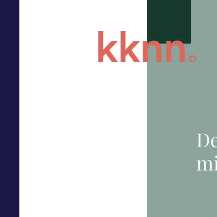
De
mi