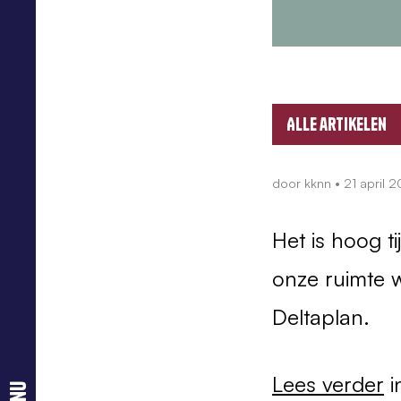
Alle artikelen
door
kknn
•
21 april 2
Het is hoog t
onze ruimte w
Deltaplan.
Lees verder
i