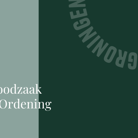
oodzaak
 Ordening