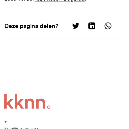
Deze pagina delen?
+
kknn@org.hanze.nl