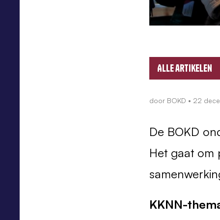
Alle artikelen
door
BOKD
•
22 dec
De BOKD onde
Het gaat om 
samenwerking,
KKNN-thema