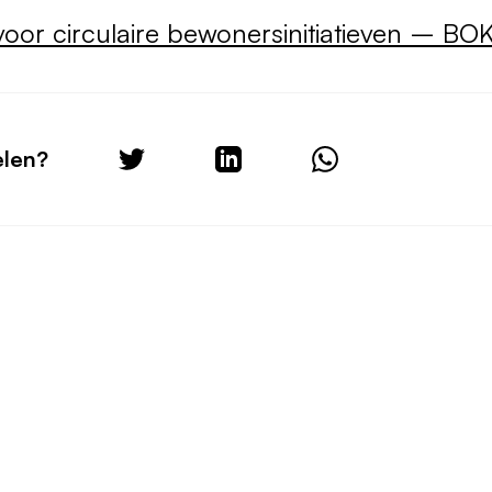
voor circulaire bewonersinitiatieven – BO
elen?