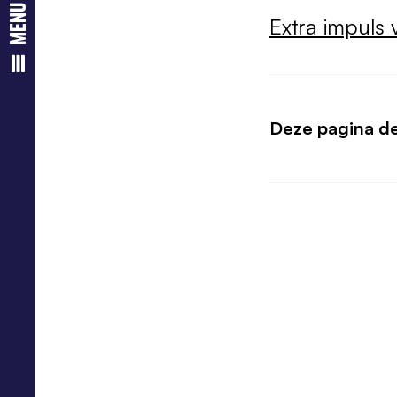
menu
Extra impuls 
Deze pagina d