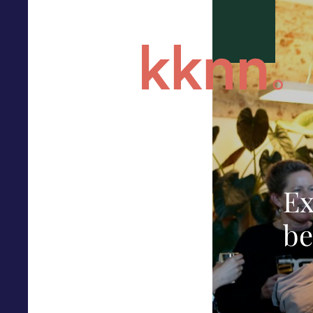
Ex
be