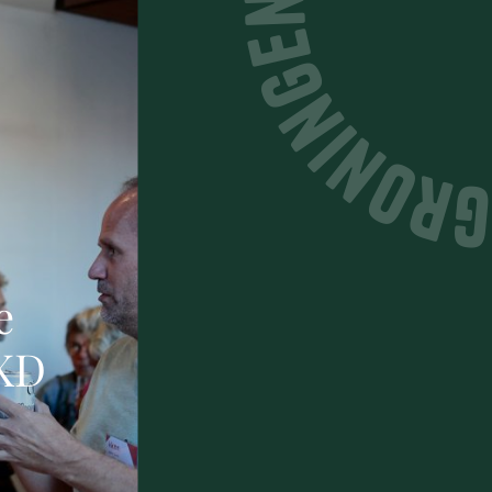
e
OKD