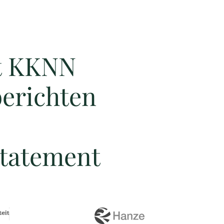
t KKNN
erichten
statement