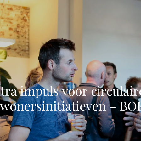
tra impuls voor circulair
wonersinitiatieven – B