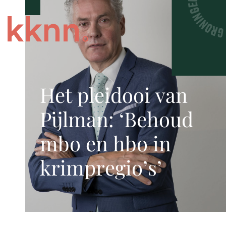
Het pleidooi van
Pijlman: ‘Behoud
mbo en hbo in
krimpregio’s’