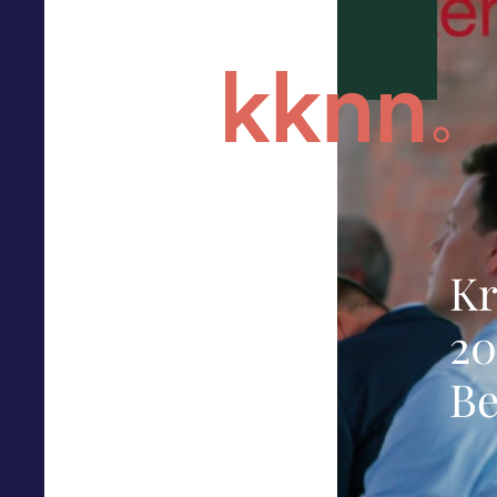
Kr
20
Be