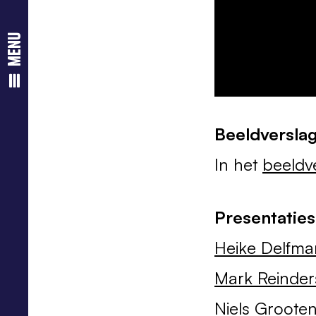
menu
Beeldversla
In het
beeldv
Presentaties
Heike Delfm
Mark Reinder
Niels Groote