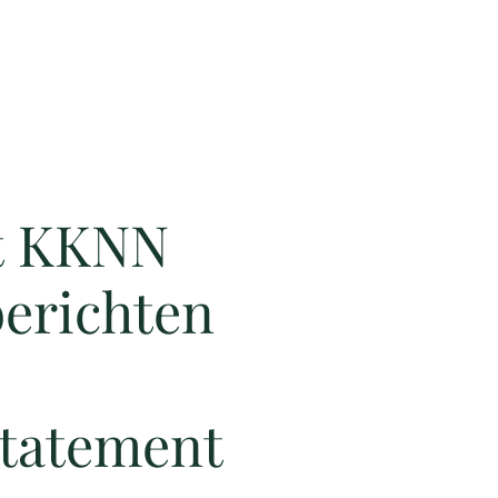
t KKNN
erichten
statement