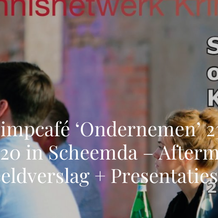
impcafé ‘Ondernemen’ 2
20 in Scheemda – Afterm
eldverslag + Presentaties