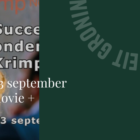
3 september
ovie +