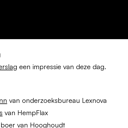
g
erslag
een impressie van deze dag.
ann
van onderzoeksbureau Lexnova
s
van HempFlax
nboer
van Hooghoudt