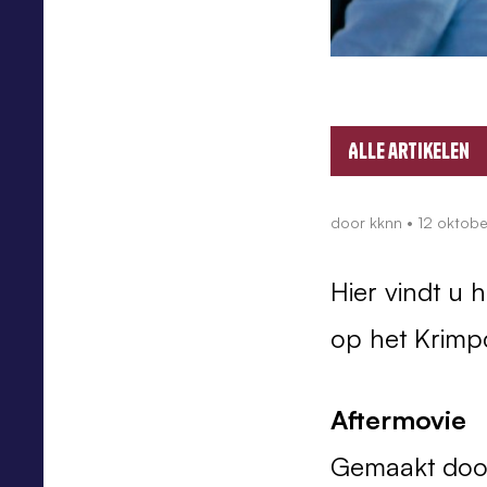
Alle artikelen
door
kknn
•
12 oktob
Hier vindt u 
op het Krimp
Aftermovie
Gemaakt door