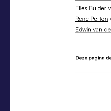
Elles Bulder
v
Rene Perton
v
Edwin van d
Deze pagina d