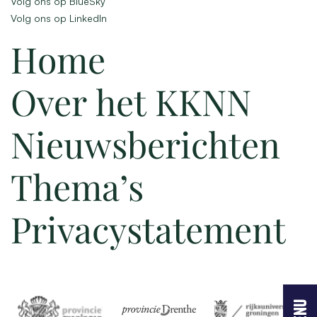
Volg ons op BlueSky
Volg ons op LinkedIn
Home
Over het KKNN
Nieuwsberichten
Thema’s
Privacystatement
menu