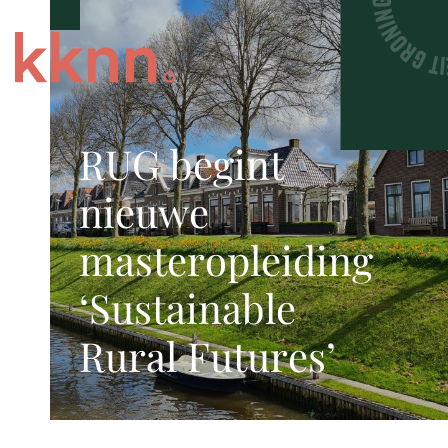
RUG begint
nieuwe
masteropleiding
‘Sustainable
Rural Futures’