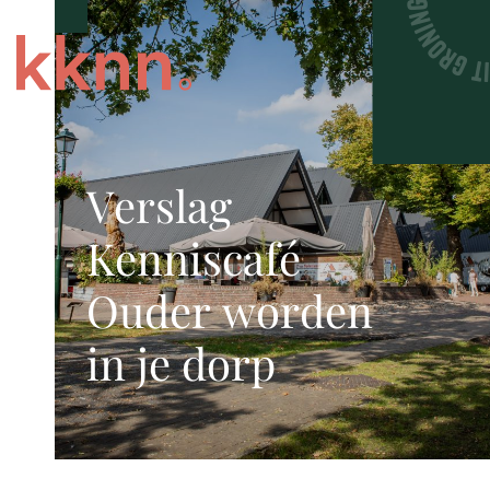
Verslag
Kenniscafé
Ouder worden
in je dorp