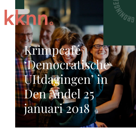
Krimpcafé
‘Democratische
UItdagingen’ in
Den Andel 25
januari 2018